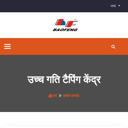
भाषा
टॉगल
से
संचालित
करना
उच्च गति टैपिंग केंद्र
घर
हमारे उत्पाद