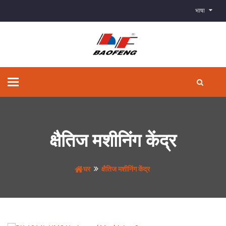
भाषा
टॉगल
से
संचालित
करना
क्षैतिज मशीनिंग केंद्र
घर
क्षैतिज मशीनिंग केंद्र