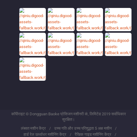
कॉपीराइट © Dongguan Baoke प्रेसिजन मशीनरी कं, लिमिटेड 2019 सर्वाधिकार
सुरक्षित।
लंबवत मशीन केंद्र
उच्च गति और उच्च परिशुद्धता 5 अक्ष मशीन
हार्ड रेल ऊर्ध्वाधर मशीनिंग केंद्र
रैखिक गाइड मशीनिंग केंद्र