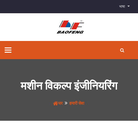
भाषा
टॉगल
से
संचालित
करना
मशीन विकल्प इंजीनियरिंग
घर
हमारी सेवा