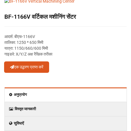
BF-1166V वर्टिकल मशीनिंग सेंटर
आदर्श: बीएफ-1166V
तालिका: 1250 * 650 मिमी
यात्रा: 1150/660/600 मिमी
गाइडवे: X/Y/Z अक्ष रैखिक तरीका
एक उद्धरण प्राप्त करें
अनुप्रयोग
विस्‍तृत जानकारी
सुविधाऐं