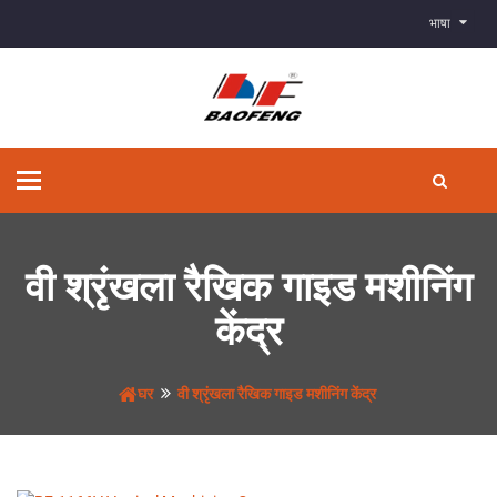
भाषा
टॉगल
से
संचालित
करना
वी श्रृंखला रैखिक गाइड मशीनिंग
केंद्र
घर
वी श्रृंखला रैखिक गाइड मशीनिंग केंद्र