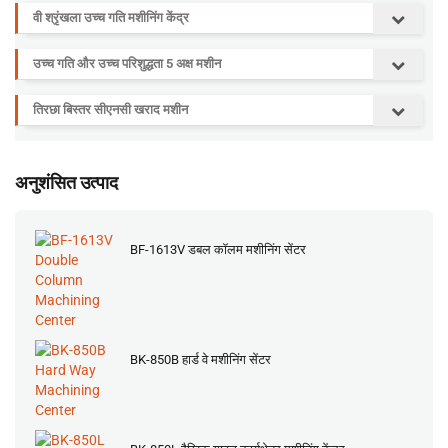
वी श्रृंखला उच्च गति मशीनिंग केंद्र
उच्च गति और उच्च परिशुद्धता 5 अक्ष मशीन
तिरछा बिस्तर सीएनसी खराद मशीन
अनुशंसित उत्पाद
BF-1613V डबल कॉलम मशीनिंग सेंटर
BK-850B हार्ड वे मशीनिंग सेंटर