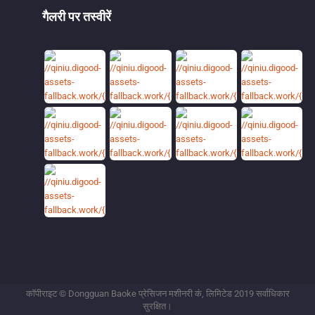
गैलरी पर तस्वीरें
कॉपीराइट © Dongguan Baoke प्रेसिजन मशीनरी कं, लिमिटेड 2019 सर्वाधिकार
सुरक्षित।