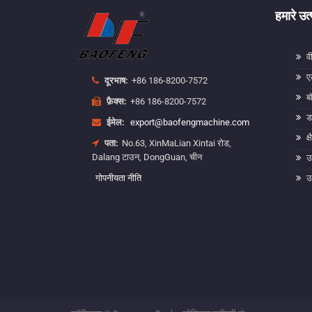
हमारे उत
व
ए
दूरभाष:
+86 186-8200-7572
बॉ
फ़ैक्स:
+86 186-8200-7572
ड
ईमेल:
export@baofengmachine.com
क्
पता:
No.63, XinMaLian Xintai रोड,
Dalang टाउन, DongGuan, चीन
उ
गोपनीयता नीति
उच