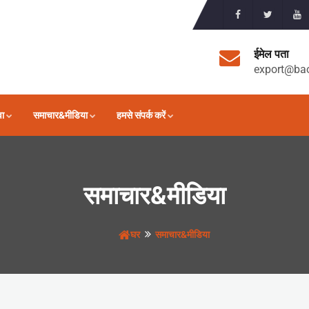
ईमेल पता
export@ba
वा
समाचार&मीडिया
हमसे संपर्क करें
समाचार&मीडिया
घर
समाचार&मीडिया